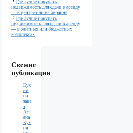
Где лучше покупать
недвижимость для сдачи в аренду
— в центре или на окраине
Где лучше покупать
недвижимость для сдачи в аренду
— в элитных или бюджетных
комплексах
Свежие
публикации
Кух
ни
на
зака
з
Аст
ана
Кух
ня