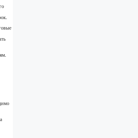
го
рок.
говые
ать
ям.
одимо
а