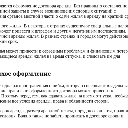
ляется оформление договора аренды. Без правильно составленно
онной защиты в случае возникновения спорных ситуаций с
я органов местной власти о сдаче жилья в аренду на краткий с
чного жилья. В некоторых странах существуют специальные нало
 может привести к штрафам и другим негативным последствиям.
чной аренды жилья. В разных странах и городах могут действов
кий срок.
ья может привести к серьезным проблемам и финансовым потер
ающиеся аренды жилья на время отпуска, и следовать им для
охое оформление
е одна распространенная ошибка, которую совершают владельцы
ствие правильно оформленного договора может привести к
Поэтому перед тем, как сдавать жилье на время отпуска, необх
саны все условия аренды, права и обязанности сторон.
срок аренды, размер арендной платы, порядок ее оплаты, правил
условия. Важно также не забыть прописать в договоре сроки и