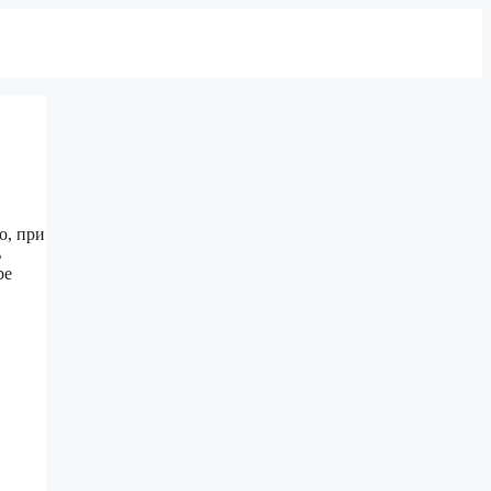
о, при
ь
ре