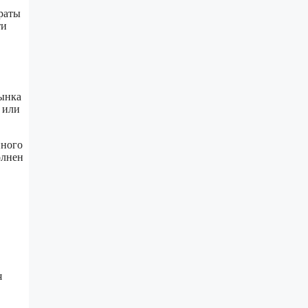
раты
ти
рынка
 или
нного
олнен
я