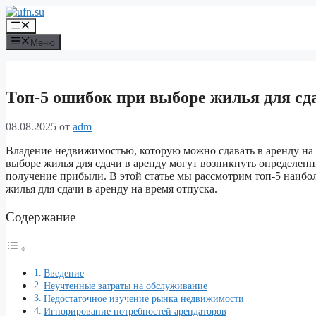
Перейти
к
Меню
содержимому
Меню
Топ-5 ошибок при выборе жилья для сда
08.08.2025
от
adm
Владение недвижимостью, которую можно сдавать в аренду на 
выборе жилья для сдачи в аренду могут возникнуть определен
получение прибыли. В этой статье мы рассмотрим топ-5 наибо
жилья для сдачи в аренду на время отпуска.
Содержание
Введение
Неучтенные затраты на обслуживание
Недостаточное изучение рынка недвижимости
Игнорирование потребностей арендаторов