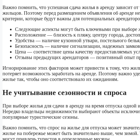
Важно помнить, что успешная сдача жилья в аренду зависит от
жильцов. Поэтому перед размещением объявления об аренде не
критерии, которые будут важны для потенциальных арендаторо
Следующие аспекты могут быть ключевыми при выборе жи
Расположение — близость к пляжу, центру города, досто
Удобства — наличие кухонной утвари, постельного белья
Безопасность — наличие сигнализации, надежных замков
Цена — соответствие цены качеству предоставляемых усл
Отзывы предыдущих арендаторов — позитивный опыт пр
Игнорирование этих факторов может привести к тому, что жиль
потеряет возможность заработать на аренде. Поэтому важно уд
жилье так, чтобы оно соответствовало их ожиданиям.
Не учитывание сезонности и спроса
При выборе жилья для сдачи в аренду на время отпуска одной и
Нередко владельцы недвижимости выбирают объекты исключите
популярные туристические сезоны.
Важно помнить, что спрос на жилье для отпуска может значител
жилье на побережье может быть значительно выше, чем зимой. 
могут привлечь туристов в определенные месяцы.