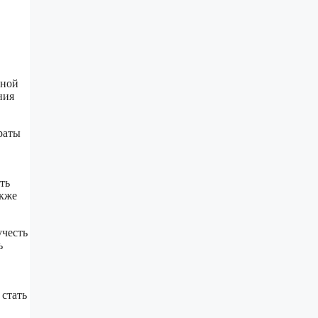
дной
ния
раты
ть
акже
учесть
ь
 стать