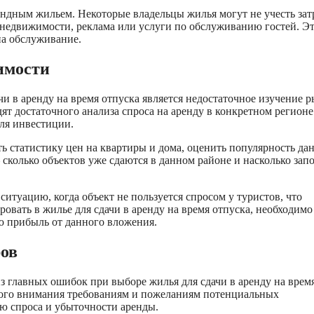
ендным жильем. Некоторые владельцы жилья могут не учесть зат
 недвижимости, реклама или услуги по обслуживанию гостей. Э
на обслуживание.
имости
и в аренду на время отпуска является недостаточное изучение 
 достаточного анализа спроса на аренду в конкретном регионе
для инвестиции.
ь статистику цен на квартиры и дома, оценить популярность да
сколько объектов уже сдаются в данном районе и насколько зап
итуацию, когда объект не пользуется спросом у туристов, что
овать в жилье для сдачи в аренду на время отпуска, необходимо
ю прибыль от данного вложения.
ров
з главных ошибок при выборе жилья для сдачи в аренду на врем
ного внимания требованиям и пожеланиям потенциальных
ию спроса и убыточности аренды.