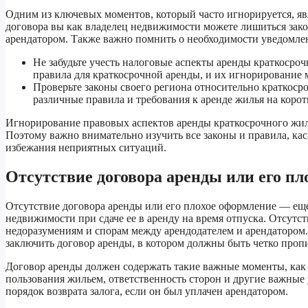
Одним из ключевых моментов, который часто игнорируется, яв
договора вы как владелец недвижимости можете лишиться зак
арендатором. Также важно помнить о необходимости уведомлени
Не забудьте учесть налоговые аспекты аренды краткосро
правила для краткосрочной аренды, и их игнорирование
Проверьте законы своего региона относительно краткосро
различные правила и требования к аренде жилья на корот
Игнорирование правовых аспектов аренды краткосрочного жил
Поэтому важно внимательно изучить все законы и правила, кас
избежания неприятных ситуаций.
Отсутствие договора аренды или его пл
Отсутствие договора аренды или его плохое оформление — ещ
недвижимости при сдаче ее в аренду на время отпуска. Отсут
недоразумениям и спорам между арендодателем и арендатором. 
заключить договор аренды, в котором должны быть четко пропи
Договор аренды должен содержать такие важные моменты, как 
пользования жильем, ответственность сторон и другие важные 
порядок возврата залога, если он был уплачен арендатором.