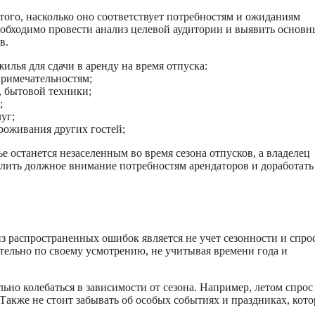
 того, насколько оно соответствует потребностям и ожиданиям
обходимо провести анализ целевой аудитории и выявить основн
в.
лья для сдачи в аренду на время отпуска:
примечательностям;
, бытовой техники;
;
уг;
оживания других гостей;
е останется незаселенным во время сезона отпусков, а владелец
елить должное внимание потребностям арендаторов и доработать
з распространенных ошибок является не учет сезонности и спрос
льно по своему усмотрению, не учитывая времени года и
ьно колебаться в зависимости от сезона. Например, летом спрос
Также не стоит забывать об особых событиях и праздниках, кот