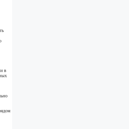
ть
ю
и в
ьных
льно
рядом