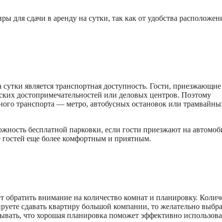
ы для сдачи в аренду на сутки, так как от удобства расположен
сутки является транспортная доступность. Гости, приезжающие
ческих достопримечательностей или деловых центров. Поэтому
нного транспорта — метро, автобусных остановок или трамвайны
ожность бесплатной парковки, если гости приезжают на автомоб
е гостей еще более комфортным и приятным.
ет обратить внимание на количество комнат и планировку. Колич
ируете сдавать квартиру большой компании, то желательно выбр
тывать, что хорошая планировка поможет эффективно использова