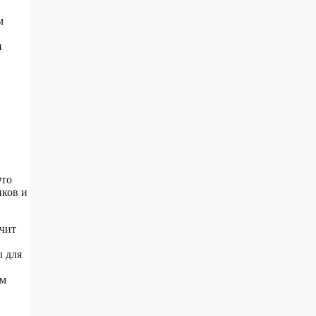
м
н
Это
нков и
ечит
ы для
ым