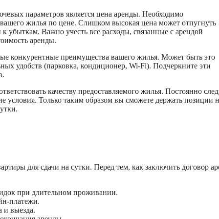
лючевых параметров является цена аренды. Необходимо
 вашего жилья по цене. Слишком высокая цена может отпугнуть
к убыткам. Важно учесть все расходы, связанные с арендой
тоимость аренды.
ные конкурентные преимущества вашего жилья. Может быть это
ых удобств (парковка, кондиционер, Wi-Fi). Подчеркните эти
в.
ответствовать качеству предоставляемого жилья. Постоянно след
е условия. Только таким образом вы сможете держать позиции 
утки.
ртиры для сдачи на сутки. Перед тем, как заключить договор ар
кидок при длительном проживании.
йн-платежи.
а и выезда.
 окончания аренды.