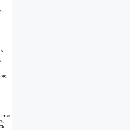
ия
 в
х
иле.
ество
ать
ть