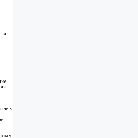
ляя
ние
ия.
иятных
ой
ятным.