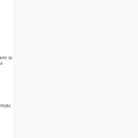
ите за
на
енды,