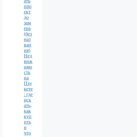
ать
про
ект
до
зам
ера
(без
наз
ван
ия)
Нед
виж
имо
сть
на
Пху
кете
: где
иск
ать,
как
куп
ить
и
что