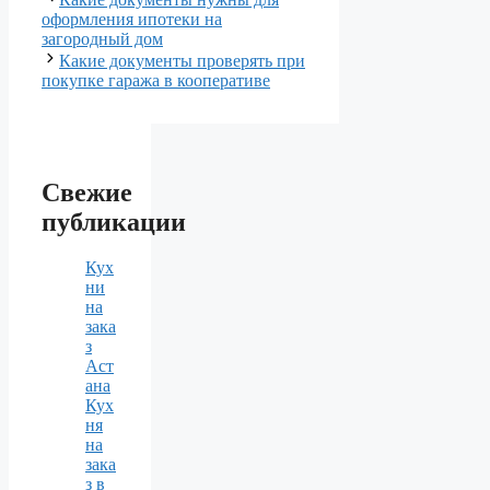
оформления ипотеки на
загородный дом
Какие документы проверять при
покупке гаража в кооперативе
Свежие
публикации
Кух
ни
на
зака
з
Аст
ана
Кух
ня
на
зака
з в