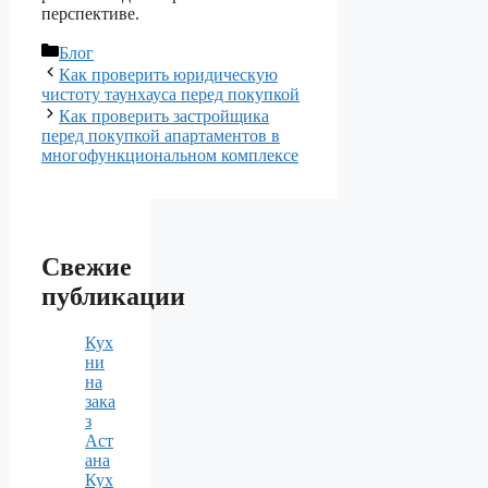
перспективе.
Рубрики
Блог
Как проверить юридическую
чистоту таунхауса перед покупкой
Как проверить застройщика
перед покупкой апартаментов в
многофункциональном комплексе
Свежие
публикации
Кух
ни
на
зака
з
Аст
ана
Кух