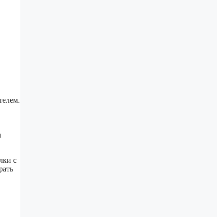
телем.
я
лки с
рать