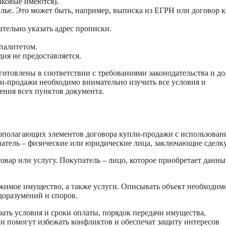
аковые имеются).
ье. Это может быть, например, выписка из ЕГРН или договор к
ательно указать адрес прописки.
палитетом.
дия не предоставляется.
готовлены в соответствии с требованиями законодательства и д
и-продажи необходимо внимательно изучить все условия и
нения всех пунктов документа.
вополагающих элементов договора купли-продажи с использован
атель – физические или юридические лица, заключающие сделку
товар или услугу. Покупатель – лицо, которое приобретает данн
имое имущество, а также услуги. Описывать объект необходим
доразумений и споров.
зать условия и сроки оплаты, порядок передачи имущества,
ли помогут избежать конфликтов и обеспечат защиту интересов