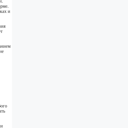
и.
орме.
ках и
вия
ет
анием
ие
бого
ать
ки