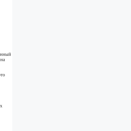
анный
 на
это
ых