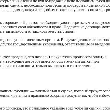
оформления сделки по купле-продаже с использованием субсиди
словий сделки, необходимо подготовить договор в письменной ф
о продавце, покупателе, объекте сделки, условиях оплаты, сро
ь сторонами. При этом необходимо удостовериться, что все усло
он осознает свои обязанности и права. Подписание договора мож
я, в зависимости от законодательства страны.
рждение уполномоченным органам. В случае сделок с использов
 другие государственные учреждения, ответственные за выделен
 счет продавца, что позволит покупателю произвести оплату и
и утверждение договора является обязательным шагом при
ии, и его надо внимательно выполнять в соответствии с
ванием субсидии — важный этап в сделке, который требует осо
ельна к деталям и правильно оформить документы, чтобы избеж
о договора, это правильное указание всех условий сделки, сро