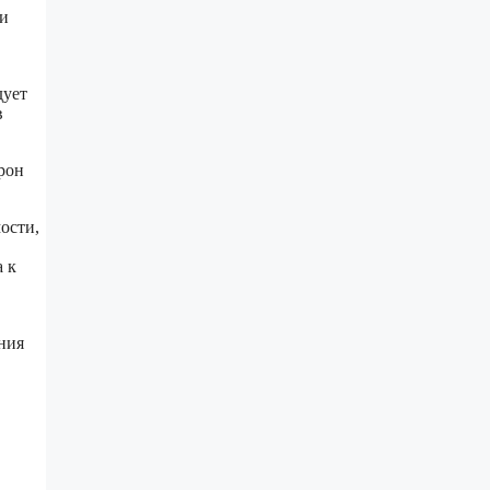
ти
дует
в
рон
ости,
а к
ния