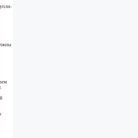
упли-
олжны
ием
.
ый
о