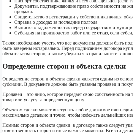
Паспорт собственника жилья и всех совладельцев (если т
Документы, подтверждающие право собственности на жил
продажи.
Свидетельство о регистрации у собственника жилья, обяз
Справка о доходах за последние полгода.
Выписка о задолженностях перед государством и муници
Субсидия на производство работ или ее отказ, если субси
Также необходимо учесть, что все документы должны быть под
быть заверены нотариально. Перед подписанием договора купл
обязательства сторон, а также убедиться в правильности запол
Определение сторон и объекта сделки
Определение сторон и объекта сделки является одним из осно
субсидии. В документе должны быть указаны продавец и покуп
Продавец – это лицо, которое передает свою собственность на 
товар или услугу за определенную цену.
Объектом сделки может выступать любое движимое или недвиж
максимально детально и точно, чтобы избежать дальнейших не
Помимо сторон и объекта сделки, в договоре также следует ука
ответственность сторон и иные важные моменты. Все эти дета