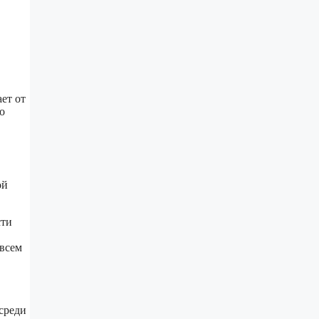
ет от
о
ой
сти
 всем
среди