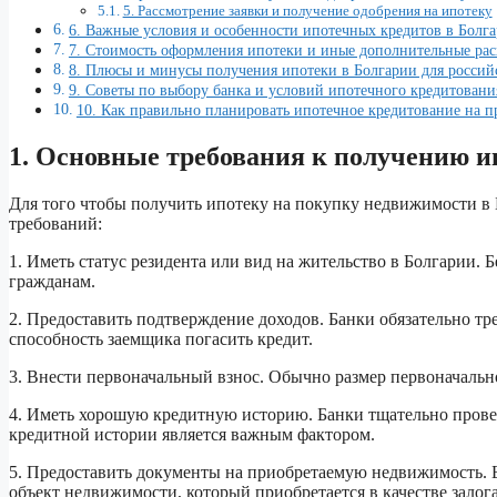
5. Рассмотрение заявки и получение одобрения на ипотеку
6. Важные условия и особенности ипотечных кредитов в Болг
7. Стоимость оформления ипотеки и иные дополнительные ра
8. Плюсы и минусы получения ипотеки в Болгарии для россий
9. Советы по выбору банка и условий ипотечного кредитовани
10. Как правильно планировать ипотечное кредитование на 
1. Основные требования к получению и
Для того чтобы получить ипотеку на покупку недвижимости в
требований:
1. Иметь статус резидента или вид на жительство в Болгарии.
гражданам.
2. Предоставить подтверждение доходов. Банки обязательно 
способность заемщика погасить кредит.
3. Внести первоначальный взнос. Обычно размер первоначальн
4. Иметь хорошую кредитную историю. Банки тщательно пров
кредитной истории является важным фактором.
5. Предоставить документы на приобретаемую недвижимость. 
объект недвижимости, который приобретается в качестве залога