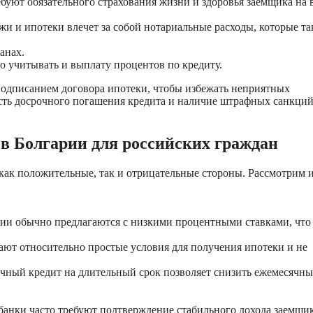
буют обязательного страхования жизни и здоровья заемщика на 
и и ипотеки влечет за собой нотариальные расходы, которые т
анах.
о учитывать и выплату процентов по кредиту.
подписанием договора ипотеки, чтобы избежать неприятных
сть досрочного погашения кредита и наличие штрафных санкций
в Болгарии для российских граждан
как положительные, так и отрицательные стороны. Рассмотрим 
ии обычно предлагаются с низкими процентными ставками, что
ают относительно простые условия для получения ипотеки и не
чный кредит на длительный срок позволяет снизить ежемесячны
банки часто требуют подтверждение стабильного дохода заемщик