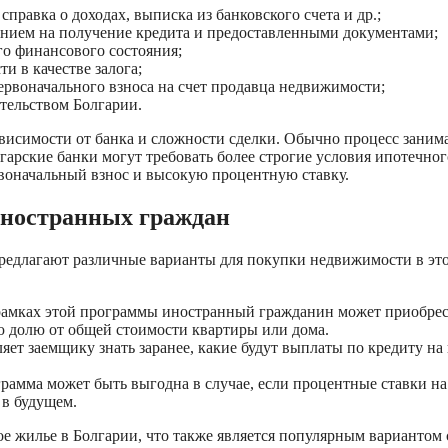
правка о доходах, выписка из банковского счета и др.;
нием на получение кредита и предоставленными документами;
го финансового состояния;
и в качестве залога;
ервоначального взноса на счет продавца недвижимости;
тельством Болгарии.
висимости от банка и сложности сделки. Обычно процесс занима
лгарские банки могут требовать более строгие условия ипотечног
воначальный взнос и высокую процентную ставку.
иностранных граждан
редлагают различные варианты для покупки недвижимости в эт
рамках этой программы иностранный гражданин может приобре
 долю от общей стоимости квартиры или дома.
ет заемщику знать заранее, какие будут выплаты по кредиту на
рамма может быть выгодна в случае, если процентные ставки на
 в будущем.
ое жилье в Болгарии, что также является популярным вариантом 