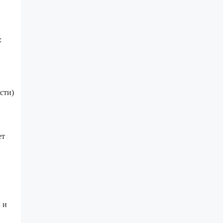
:
сти)
ет
 и