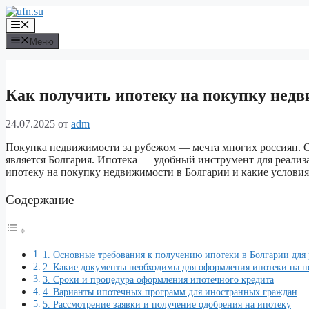
Перейти
к
Меню
содержимому
Меню
Как получить ипотеку на покупку недв
24.07.2025
от
adm
Покупка недвижимости за рубежом — мечта многих россиян. О
является Болгария. Ипотека — удобный инструмент для реализа
ипотеку на покупку недвижимости в Болгарии и какие услови
Содержание
1. Основные требования к получению ипотеки в Болгарии для
2. Какие документы необходимы для оформления ипотеки на 
3. Сроки и процедура оформления ипотечного кредита
4. Варианты ипотечных программ для иностранных граждан
5. Рассмотрение заявки и получение одобрения на ипотеку