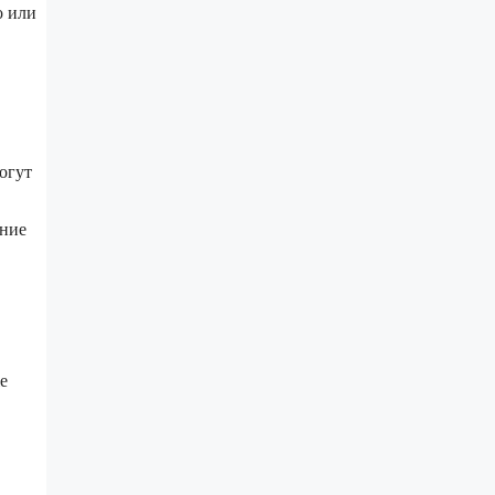
о или
огут
ение
е