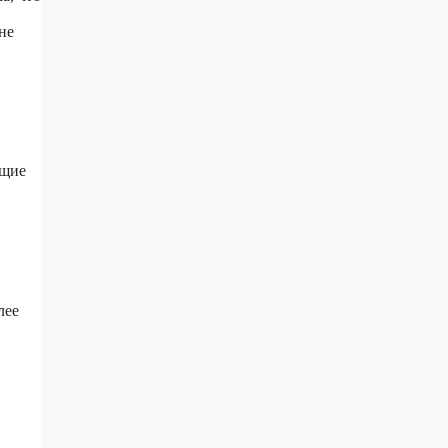
не
ющие
лее