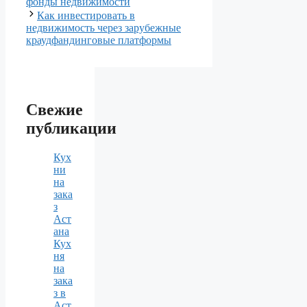
фонды недвижимости
Как инвестировать в
недвижимость через зарубежные
краудфандинговые платформы
Свежие
публикации
Кух
ни
на
зака
з
Аст
ана
Кух
ня
на
зака
з в
Аст