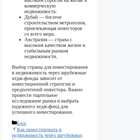
высоким спросом на жилье и
коммерческую
недвижимость.
Дубай — богатое
строительством метрополия,
привлекающая инвесторов
со всего мира.
Австралия — страна с
высоким качеством жизни и
стабильным рынком
недвижимости.
Выбор страны для инвестирования
в недвижимость через зарубежные
хедж-фонды зависит от
инвестиционной стратегии и
предпочтений инвестора. Важно
провести тщательное
исследование рынка и выбрать
надежного хедж-фонд для
успешного инвестирования.
Рубрики
Блог
Как инвестировать в
недвижимость через зарубежные