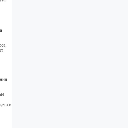
а
оса,
от
ания
ые
дачи в