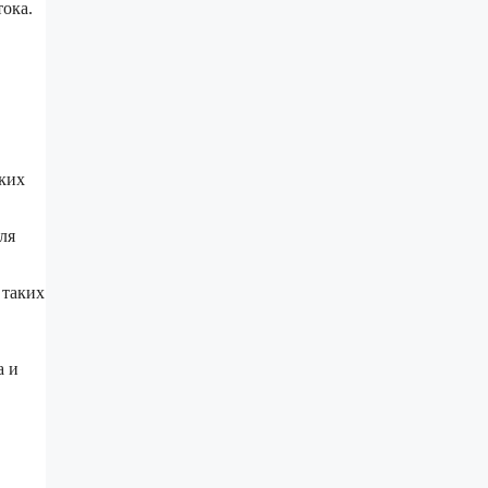
тока.
ких
ля
 таких
а и