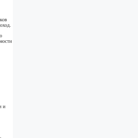
иков
оход.
ю
имости
и и