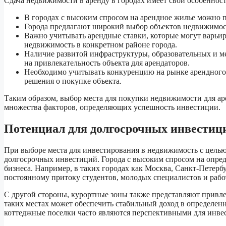
Сдача недвижимости в аренду в городах имеет свои особеннос
В городах с высоким спросом на арендное жилье можно п
Города предлагают широкий выбор объектов недвижимост
Важно учитывать арендные ставки, которые могут варьир
недвижимость в конкретном районе города.
Наличие развитой инфраструктуры, образовательных и м
на привлекательность объекта для арендаторов.
Необходимо учитывать конкуренцию на рынке арендного 
решения о покупке объекта.
Таким образом, выбор места для покупки недвижимости для аре
множества факторов, определяющих успешность инвестиции.
Потенциал для долгосрочных инвестиц
При выборе места для инвестирования в недвижимость с целью
долгосрочных инвестиций. Города с высоким спросом на опре
бизнеса. Например, в таких городах как Москва, Санкт-Петербу
постоянному притоку студентов, молодых специалистов и раб
С другой стороны, курортные зоны также представляют привле
таких местах может обеспечить стабильный доход в определен
коттеджные поселки часто являются перспективными для инве