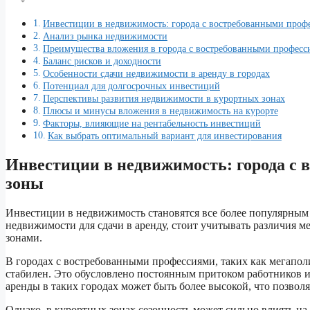
Инвестиции в недвижимость: города с востребованными проф
Анализ рынка недвижимости
Преимущества вложения в города с востребованными професс
Баланс рисков и доходности
Особенности сдачи недвижимости в аренду в городах
Потенциал для долгосрочных инвестиций
Перспективы развития недвижимости в курортных зонах
Плюсы и минусы вложения в недвижимость на курорте
Факторы, влияющие на рентабельность инвестиций
Как выбрать оптимальный вариант для инвестирования
Инвестиции в недвижимость: города с
зоны
Инвестиции в недвижимость становятся все более популярным 
недвижимости для сдачи в аренду, стоит учитывать различия
зонами.
В городах с востребованными профессиями, таких как мегапол
стабилен. Это обусловлено постоянным притоком работников и
аренды в таких городах может быть более высокой, что позвол
Однако, в курортных зонах сезонность может сильно влиять на