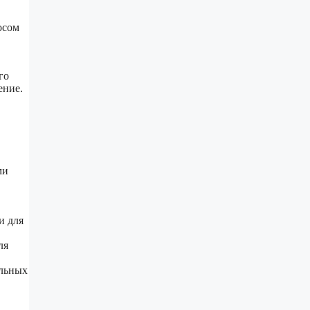
осом
го
ение.
ми
и для
ля
альных