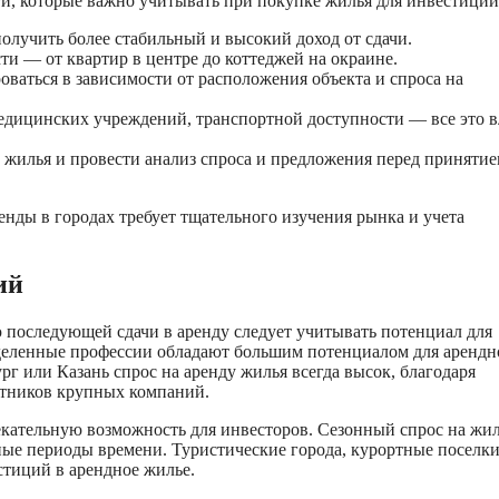
ти, которые важно учитывать при покупке жилья для инвестиций
олучить более стабильный и высокий доход от сдачи.
и — от квартир в центре до коттеджей на окраине.
оваться в зависимости от расположения объекта и спроса на
едицинских учреждений, транспортной доступности — все это в
жилья и провести анализ спроса и предложения перед приняти
нды в городах требует тщательного изучения рынка и учета
ий
 последующей сдачи в аренду следует учитывать потенциал для
деленные профессии обладают большим потенциалом для арендн
рг или Казань спрос на аренду жилья всегда высок, благодаря
отников крупных компаний.
кательную возможность для инвесторов. Сезонный спрос на жил
ные периоды времени. Туристические города, курортные поселки
стиций в арендное жилье.