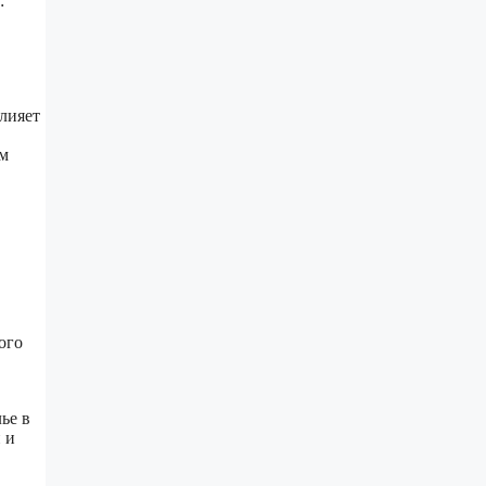
:
лияет
ем
ого
ье в
 и